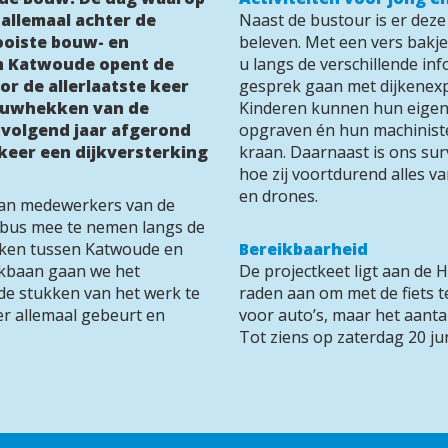
allemaal achter de 
Naast de bustour is er deze 
oiste bouw- en 
beleven. Met een vers bakje 
In Katwoude opent de 
u langs de verschillende in
r de allerlaatste keer 
gesprek gaan met dijkenexp
bouwhekken van de 
Kinderen kunnen hun eigen 
 volgend jaar afgerond 
opgraven én hun machiniste
keer een dijkversterking 
kraan. Daarnaast is ons sur
hoe zij voortdurend alles v
en drones.
aan medewerkers van de 
e bus mee te nemen langs de 
ken tussen Katwoude en 
Bereikbaarheid
kbaan gaan we het 
De projectkeet ligt aan de 
de stukken van het werk te 
raden aan om met de fiets t
 er allemaal gebeurt en 
voor auto’s, maar het aantal
Tot ziens op zaterdag 20 jun