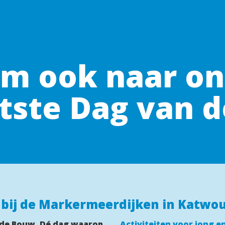
m ook naar onz
atste Dag van 
 bij de Markermeerdijken in Katwo
 de Bouw. Dé dag waarop 
Activiteiten voor jong e