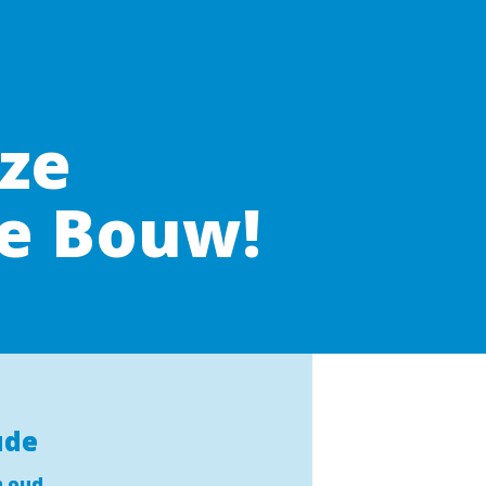
e 
de Bouw!
ude
n oud