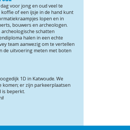
dag voor jong en oud veel te 
koffie of een ijsje in de hand kunt 
formatiekraampjes lopen en in 
erts, bouwers en archeologen. 
archeologische schatten 
ndiploma halen in een echte 
vey team aanwezig om te vertellen 
an de uitvoering meten met boten 
Hoogedijk 1D in Katwoude. We 
e komen; er zijn parkeerplaatsen 
 is beperkt.
i!